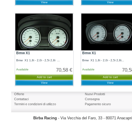
View
View
Bmw X1
Bmw X1
Bmw X1 1,8i - 2,0i - 2,5i 2,8i ...
Bmw X1 1,8i - 2,0i - 2,5i 2,8i...
70,58 €
70,5
Available
Available
Add to cart
Add to cart
View
View
Offerte
Nuovi Prodotti
Contattaci
Consegna
Termini e condizioni di utilizzo
Pagamento sicuro
Birba Racing
- Via Vecchia del Faro, 33 - 80071 Anacapr