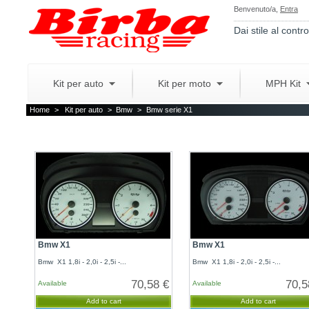
Benvenuto/a,
Entra
Dai stile al contro
Kit per auto
Kit per moto
MPH Kit
Home
>
Kit per auto
>
Bmw
>
Bmw serie X1
Bmw X1
Bmw X1
Bmw X1 1,8i - 2,0i - 2,5i -...
Bmw X1 1,8i - 2,0i - 2,5i -...
70,58 €
70,5
Available
Available
Add to cart
Add to cart