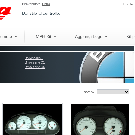
Benvenuto/a,
Entra
Il tuo Ac
Dai stile al controllo.
er moto
MPH Kit
Aggiungi Logo
Kit 
BMW serie 5
Bmw serie X1
Bmw serie X6
sort by