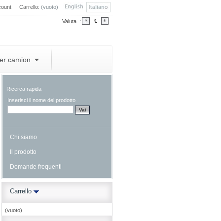
count
Carrello:
(vuoto)
€
Valuta :
$
£
per camion
Ricerca rapida
Inserisci il nome del prodotto
Chi siamo
Il prodotto
Domande frequenti
Carrello
(vuoto)