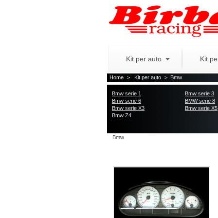
Kit per auto
Kit p
Home
>
Kit per auto
>
Bmw
Bmw serie 1
Bmw serie 3
Bmw serie 6
BMW serie 8
Bmw serie X3
Bmw serie X5
Bmw Z4
Bmw