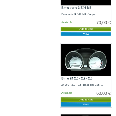
Bmw serie 3 E46 M3
Bmw serie 3 E46 M3 Coupè...
70,00 €
Available
Add to cart
View
Bmw Z4 2,0 - 2,2 - 2,5
Z4 2,0 - 2,2 - 2,5 Roadster E85 -...
60,00 €
Available
Add to cart
View