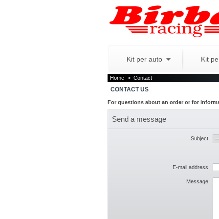
Kit per auto
Kit p
Home
>
Contact
CONTACT US
For questions about an order or for inform
Send a message
Subject
E-mail address
Message