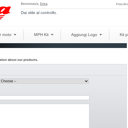
Benvenuto/a,
Entra
Il tuo Ac
Dai stile al controllo.
er moto
MPH Kit
Aggiungi Logo
Kit 
ation about our products.