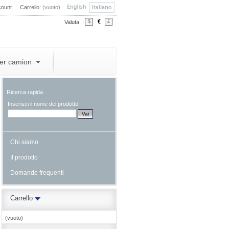
count
Carrello:
(vuoto)
€
Valuta :
$
£
per camion
Ricerca rapida
Inserisci il nome del prodotto
Chi siamo
Il prodotto
Domande frequenti
Carrello
(vuoto)