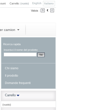
count
Carrello:
(vuoto)
€
Valuta :
$
£
per camion
Ricerca rapida
Inserisci il nome del prodotto
Chi siamo
Il prodotto
Domande frequenti
Carrello
(vuoto)