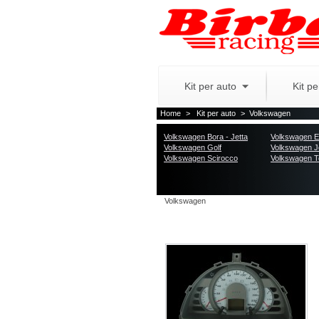
Kit per auto
Kit p
Home
>
Kit per auto
>
Volkswagen
Volkswagen Bora - Jetta
Volkswagen 
Volkswagen Golf
Volkswagen J
Volkswagen Scirocco
Volkswagen T
Volkswagen