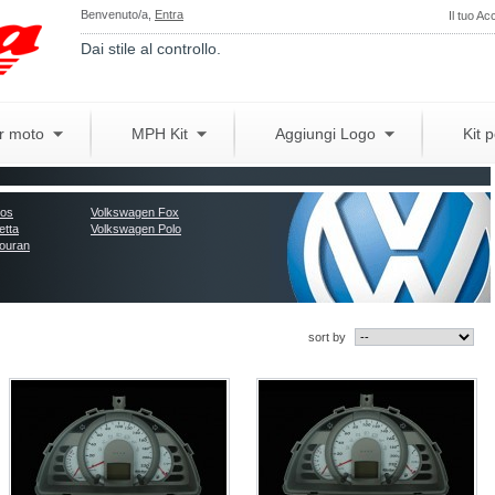
Benvenuto/a,
Entra
Il tuo Ac
Dai stile al controllo.
er moto
MPH Kit
Aggiungi Logo
Kit 
Eos
Volkswagen Fox
etta
Volkswagen Polo
ouran
sort by