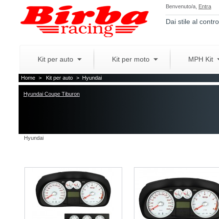
Benvenuto/a,
Entra
Dai stile al contro
Kit per auto
Kit per moto
MPH Kit
Home
>
Kit per auto
>
Hyundai
Hyundai Coupe Tiburon
Hyundai