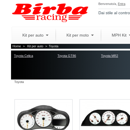
Benvenuto/a,
Entra
Dai stile al contro
Kit per auto
Kit per moto
MPH Kit
Home
>
Kit per auto
>
Toyota
Toyota Celica
Toyota GT86
Toyota MR2
Toyota