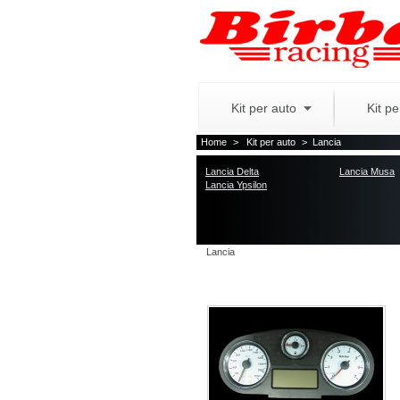
Kit per auto
Kit p
Home
>
Kit per auto
>
Lancia
Lancia Delta
Lancia Musa
Lancia Ypsilon
Lancia