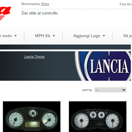
Benvenuto/a,
Entra
Il tuo Ac
Dai stile al controllo.
er moto
MPH Kit
Aggiungi Logo
Kit 
Lancia Thema
sort by