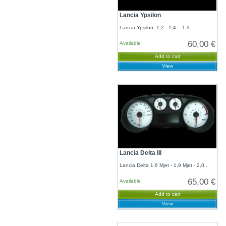
Lancia Ypsilon
Lancia Ypsilon 1,2 - 1,4 - 1,3...
60,00 €
Available
Add to cart
View
Lancia Delta III
Lancia Delta 1,6 Mjet - 1,9 Mjet - 2,0...
65,00 €
Available
Add to cart
View