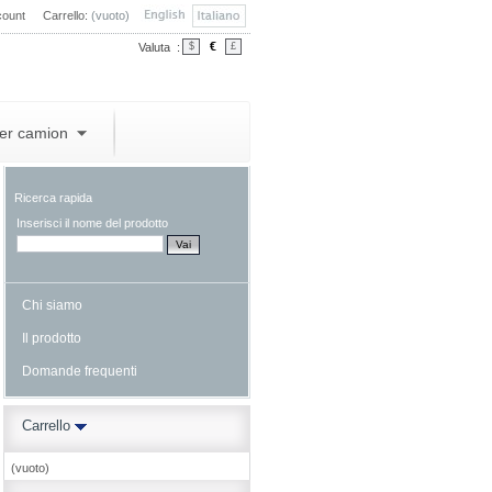
count
Carrello:
(vuoto)
€
Valuta :
$
£
per camion
Ricerca rapida
Inserisci il nome del prodotto
Chi siamo
Il prodotto
Domande frequenti
Carrello
(vuoto)