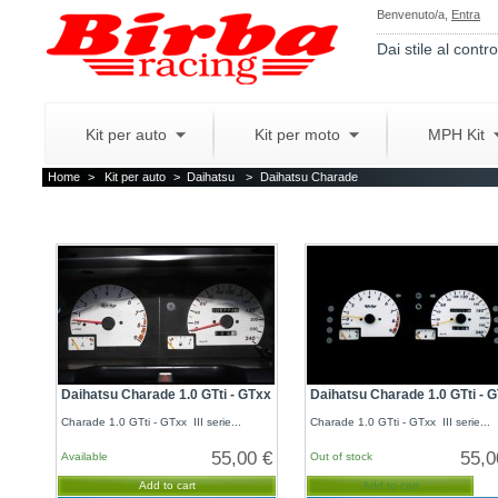
Benvenuto/a,
Entra
Dai stile al contro
Kit per auto
Kit per moto
MPH Kit
Home
>
Kit per auto
>
Daihatsu
>
Daihatsu Charade
Daihatsu Charade 1.0 GTti - GTxx
Daihatsu Charade 1.0 GTti - 
Charade 1.0 GTti - GTxx III serie...
Charade 1.0 GTti - GTxx III serie...
55,00 €
55,0
Available
Out of stock
Add to cart
Add to cart