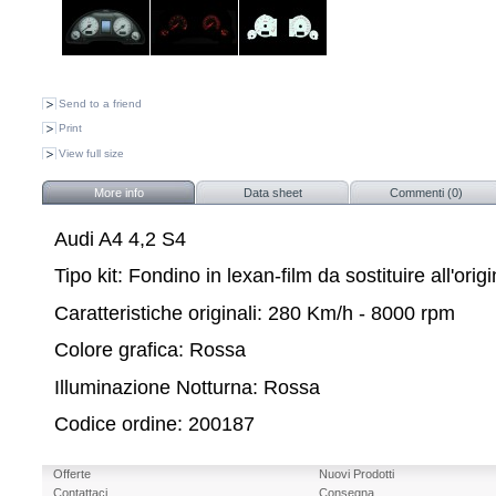
Send to a friend
Print
View full size
More info
Data sheet
Commenti (0)
Audi A4 4,2 S4
Tipo kit: Fondino in lexan-film da sostituire all'orig
Caratteristiche originali: 280 Km/h - 8000 rpm
Colore grafica: Rossa
Illuminazione Notturna: Rossa
Codice ordine: 200187
Offerte
Nuovi Prodotti
Contattaci
Consegna