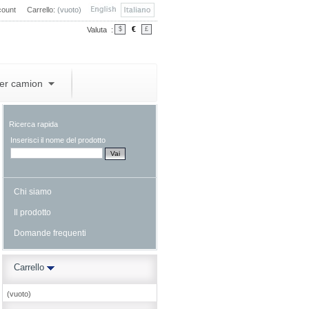
count
Carrello:
(vuoto)
€
Valuta :
$
£
per camion
Ricerca rapida
Inserisci il nome del prodotto
Chi siamo
Il prodotto
Domande frequenti
Carrello
(vuoto)