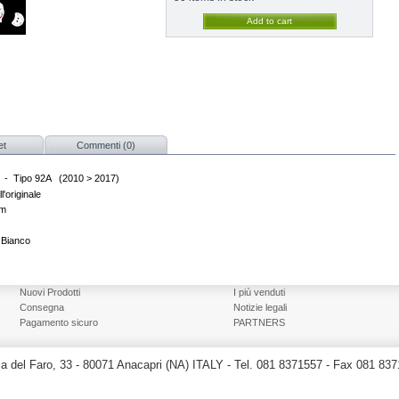
et
Commenti (0)
e - Tipo 92A (2010 > 2017)
l'originale
pm
 Bianco
Nuovi Prodotti
I più venduti
Consegna
Notizie legali
Pagamento sicuro
PARTNERS
a del Faro, 33 - 80071 Anacapri (NA) ITALY - Tel. 081 8371557 - Fax 081 83