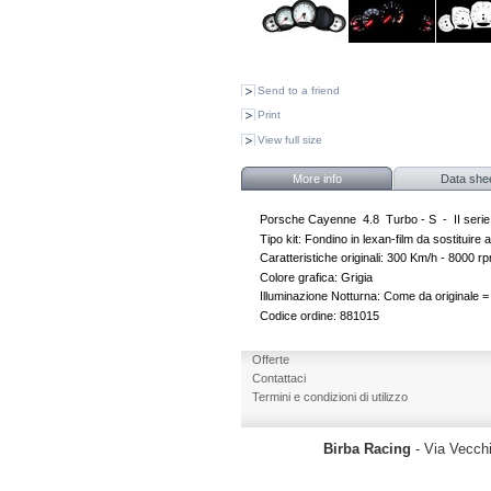
Send to a friend
Print
View full size
More info
Data she
Porsche Cayenne 4.8 Turbo - S - II seri
Tipo kit: Fondino in lexan-film da sostituire al
Caratteristiche originali: 300 Km/h - 8000 r
Colore grafica: Grigia
Illuminazione Notturna: Come da originale =
Codice ordine: 881015
Offerte
Contattaci
Termini e condizioni di utilizzo
Birba Racing
- Via Vecchi