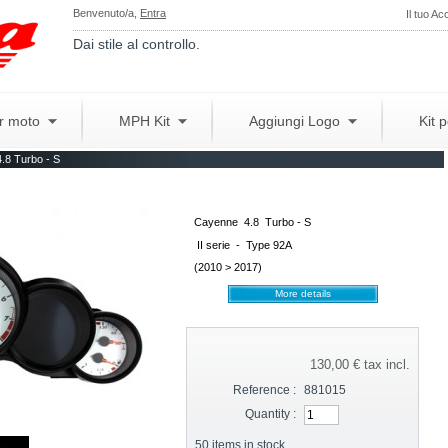
Benvenuto/a,
Entra
Il tuo Ac
Dai stile al controllo.
er moto
MPH Kit
Aggiungi Logo
Kit 
.8 Turbo - S
Cayenne 4.8 Turbo - S
II serie - Type 92A
(2010 > 2017)
More details
130,00 €
tax incl.
Reference :
881015
Quantity :
50
items in stock