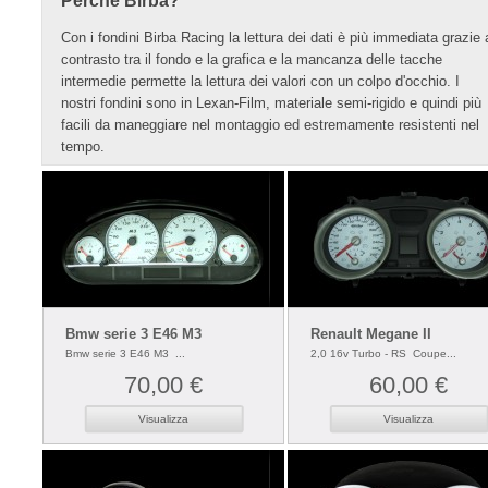
Perchè Birba?
Con i fondini Birba Racing la lettura dei dati è più immediata grazie 
contrasto tra il fondo e la grafica e la mancanza delle tacche
intermedie permette la lettura dei valori con un colpo d'occhio. I
nostri fondini sono in Lexan-Film, materiale semi-rigido e quindi più
facili da maneggiare nel montaggio ed estremamente resistenti nel
tempo.
Bmw serie 3 E46 M3
Renault Megane II
Bmw serie 3 E46 M3 ...
2,0 16v Turbo - RS Coupe...
70,00 €
60,00 €
Visualizza
Visualizza