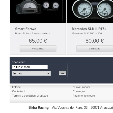
Smart Fortwo
Mercedes SLK II R171
Pure - Pulse - Passion - mhd -...
Mercedes SLK 200 > 350 ...
65,00 €
80,00 €
Visualizza
Visualizza
Newsletter
Offerte
Nuovi Prodotti
Contattaci
Consegna
Termini e condizioni di utilizzo
Pagamento sicuro
Birba Racing
- Via Vecchia del Faro, 33 - 80071 Anacapr