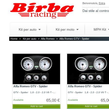
Benvenuto/a,
Entra
Dai stile al contro
Kit per auto
Kit per moto
MPH Kit
Home
>
Kit per auto
>
Alfa Romeo
>
Alfa Romeo GTV - Spider
Alfa Romeo GTV - Spider
Alfa Romeo GTV - Spider
GTV - Spider 1,8 - 2,0 - 2,0 V6 T -...
GTV - Spider 1,8 - 2,0 - 2,0 V6 T -..
65,00 €
65,0
Available
Available
Add to cart
Add to cart