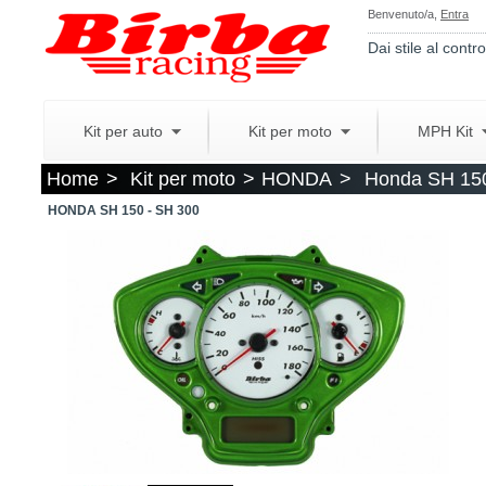
Benvenuto/a,
Entra
Dai stile al contro
Kit per auto
Kit per moto
MPH Kit
Home
>
Kit per moto
>
HONDA
>
Honda SH 150
HONDA SH 150 - SH 300