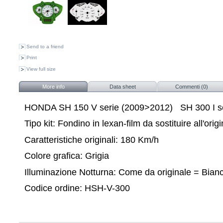
Send to a friend
Print
View full size
More info
Data sheet
Commenti (0)
HONDA S
H 150 V serie (2009>2012)
SH 300 I s
Tipo kit: Fondino in lexan-film da sostituire all'orig
Caratteristiche originali: 180 Km/h
Colore grafica: Grigia
Illuminazione Notturna: Come da originale = Bian
Codice ordine: HSH-V-300