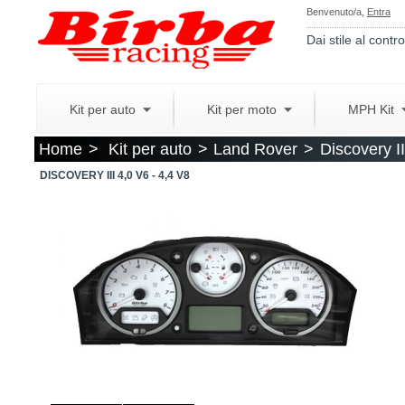
Benvenuto/a,
Entra
Dai stile al contro
Kit per auto
Kit per moto
MPH Kit
Home
>
Kit per auto
>
Land Rover
>
Discovery II
DISCOVERY III 4,0 V6 - 4,4 V8