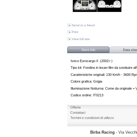
Send to a friend
Print
View full size
More info
Data she
Iveco Eurocargo II (2002> )
Tipo kit: Fondino in lexan-film da sostituire all
Caratteristiche originali: 130 Km/h - 3600 R
Colore grafica: Grigia
Illuminazione Notturna: Come da originale = 
Codice ordine: IT0213
Offerte
Contattaci
Termini e condizioni di utilizzo
Birba Racing
- Via Vecchi