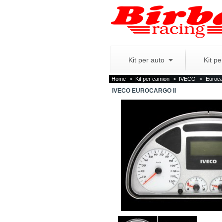
Kit per auto
Kit p
Home
>
Kit per camion
>
IVECO
>
Euroc
IVECO EUROCARGO II