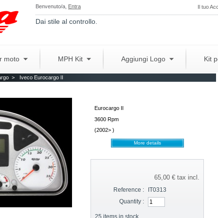
Benvenuto/a,
Entra
Il tuo Ac
Dai stile al controllo.
er moto
MPH Kit
Aggiungi Logo
Kit 
argo
>
Iveco Eurocargo II
Eurocargo II
3600 Rpm
(
2002> )
More details
65,00 €
tax incl.
Reference :
IT0313
Quantity :
25
items in stock