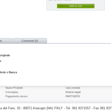
et
Commenti (0)
'originale
pm
Verde o Bianca
Nuovi Prodotti
I più venduti
Consegna
Notizie legali
Pagamento sicuro
PARTNERS
a del Faro, 33 - 80071 Anacapri (NA) ITALY - Tel. 081 8371557 - Fax 081 83