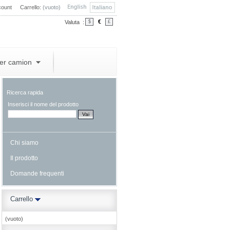
count
Carrello:
(vuoto)
€
Valuta :
$
£
per camion
Ricerca rapida
Inserisci il nome del prodotto
Chi siamo
Il prodotto
Domande frequenti
Carrello
(vuoto)