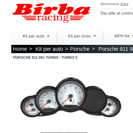
Benvenuto/a,
Entra
Dai stile al contro
Kit per auto
Kit per moto
MPH Kit
Home
>
Kit per auto
>
Porsche
>
Porsche 911 9
PORSCHE 911 991 TURBO - TURBO S