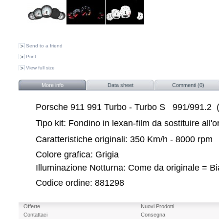
Send to a friend
Print
View full size
More info
Data sheet
Commenti (0)
Porsche 911 991 Turbo - Turbo S
991/
991.2
Tipo kit: Fondino in lexan-film da sostituire all'o
Caratteristiche originali: 350 Km/h - 8000 rpm
Colore grafica: Grigia
Illuminazione Notturna: Come da originale = B
Codice ordine: 881298
Offerte
Nuovi Prodotti
Contattaci
Consegna