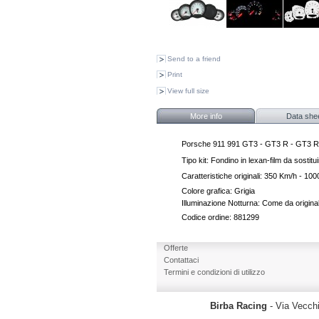
Send to a friend
Print
View full size
More info
Data she
Porsche 911 991 GT3 - GT3 R - GT3 
Tipo kit: Fondino in lexan-film da sostituir
Caratteristiche originali: 350 Km/h - 10
Colore grafica: Grigia
Illuminazione Notturna: Come da origina
Codice ordine: 881299
Offerte
Contattaci
Termini e condizioni di utilizzo
Birba Racing
- Via Vecchi