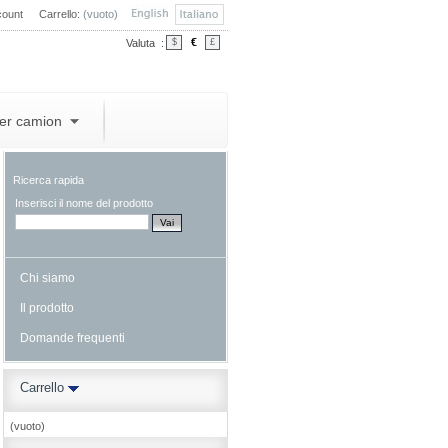
count
Carrello:
(vuoto)
€
Valuta :
$
£
per camion
Ricerca rapida
Inserisci il nome del prodotto
Chi siamo
Il prodotto
Domande frequenti
Carrello
(vuoto)