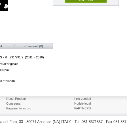
et
Commenti (0)
RS - R
991/
991.2
(2011 > 2018)
e all'originale
000 rpm
le = Bianco
Nuovi Prodotti
I più venduti
Consegna
Notizie legali
Pagamento sicuro
PARTNERS
a del Faro, 33 - 80071 Anacapri (NA) ITALY - Tel. 081 8371557 - Fax 081 83