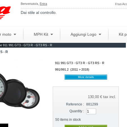
Benvenuto/a,
Entra
Il tuo Ac
Dai stile al controllo.
er moto
MPH Kit
Aggiungi Logo
Kit 
e 911 991 GT3 - GT3 R - GT3 RS - R
S - R
911 991 GT3 - GT3 R - GT3 RS - R
991/
991.2
(2011 > 2018)
More details
130,00 €
tax incl.
Reference :
881299
Quantity :
50
items in stock