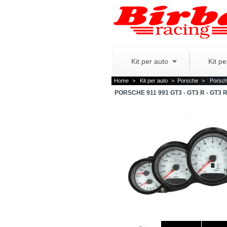
Kit per auto
Kit p
Home
>
Kit per auto
>
Porsche
>
Porsch
PORSCHE 911 991 GT3 - GT3 R - GT3 R